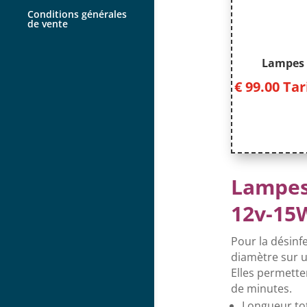
Conditions générales
de vente
Lampes 
€
99.00
Tar
Lampe
12v-15
Pour la désinf
diamètre sur 
Elles permetten
de minutes.
Longueur tot