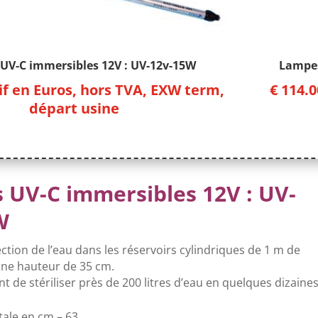
UV-C immersibles 12V : UV-12v-15W
Lampes
if en Euros, hors TVA, EXW term,
€
114.0
départ usine
s
UV-C
immersibles 12V : UV-
W
ection de l’eau dans les réservoirs cylindriques de 1 m de
une hauteur de 35 cm.
t de stériliser près de 200 litres d’eau en quelques dizaine
ale en cm – 63