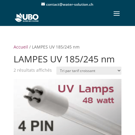
contact@water-solution.ch
Accueil
/ LAMPES UV 185/245 nm
LAMPES UV 185/245 nm
Trié
2 résultats affichés
par
prix
croissant