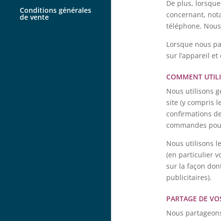
De plus, lorsque
Conditions générales
concernant, nota
de vente
téléphone. Nous
Lorsque nous par
sur l’appareil e
COMMENT UTILI
Nous utilisons 
site (y compris 
confirmations d
commandes pour 
Nous utilisons l
(en particulier 
sur la façon don
publicitaires).
PARTAGE DE VO
Nous partageons 