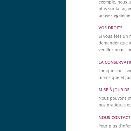
exemple, nous ut
plus sur la faço
pouvez également
VOS DROITS
Si vous êtes un 
demander que vos
veuillez nous co
LA CONSERVATI
Lorsque vous so
moins que et ju
MISE À JOUR DE
Nous pouvons met
nos pratiques ou
NOUS CONTACT
Pour plus d’info