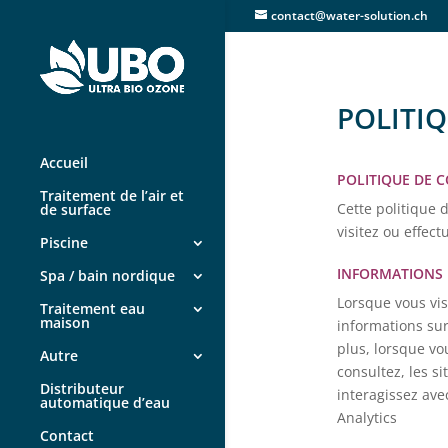
contact@water-solution.ch
POLITIQ
Accueil
POLITIQUE DE C
Traitement de l’air et
Cette politique 
de surface
visitez ou effec
Piscine
INFORMATIONS
Spa / bain nordique
Lorsque vous vis
Traitement eau
maison
informations sur
plus, lorsque vo
Autre
consultez, les s
Distributeur
interagissez ave
automatique d’eau
Analytics
Contact