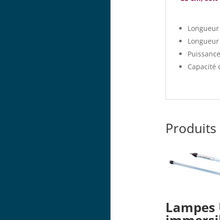
Longueur 
Longueur 
Puissance
Capacité d
Produits 
Lampes 