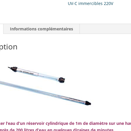
220V
UV-C immercibles 220V
:
UV-
I-
15W
Informations complémentaires
ption
iser l’eau d’un réservoir cylindrique de 1m de diamètre sur une h
 près de 200 litres d’eau en quelques dizaines de minutes.