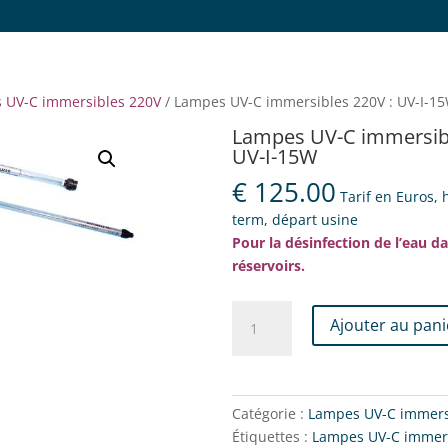
 UV-C immersibles 220V
/ Lampes UV-C immersibles 220V : UV-I-1
Lampes UV-C immersibl
UV-I-15W
€
125.00
Tarif en Euros,
term, départ usine
Pour la désinfection de l’eau da
réservoirs.
quantité
Ajouter au pani
de
Lampes
UV-
C
Catégorie :
Lampes UV-C immers
immersibles
Étiquettes :
Lampes UV-C immer