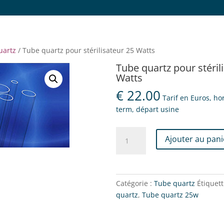
uartz
/ Tube quartz pour stérilisateur 25 Watts
Tube quartz pour stéril
Watts
€
22.00
Tarif en Euros, ho
term, départ usine
quantité
Ajouter au pani
de
Tube
quartz
pour
Catégorie :
Tube quartz
Étiquett
stérilisateur
quartz
,
Tube quartz 25w
25
Watts