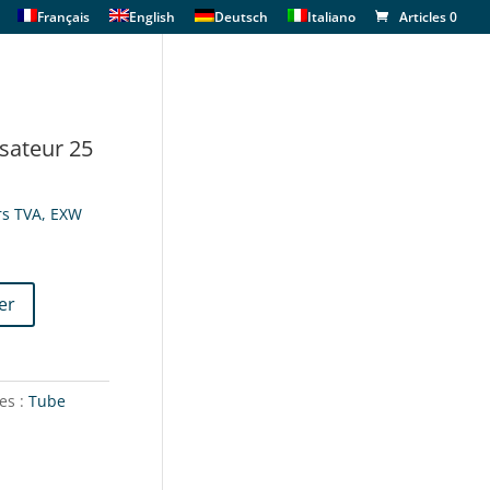
Français
English
Deutsch
Italiano
Articles 0
isateur 25
rs TVA, EXW
er
es :
Tube