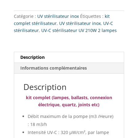
C
stérilisateur
Catégorie :
UV stérilisateur inox
Étiquettes :
kit
:
complet stérilisateur
,
UV stérilisateur inox
,
UV-C
UV
stérilisateur
,
UV-C stérilisateur UV 210W 2 lampes
210W/
2
lampes
Description
Informations complémentaires
Description
kit complet (lampes, ballasts, connexion
électrique, quartz, joints etc)
Débit maximum de la pompe (m3 /Heure)
: 18 m3/h
Intensité UV-C : 320 μW/cm², par lampe