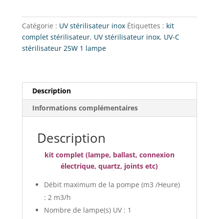
C
stérilisateur
Catégorie :
UV stérilisateur inox
Étiquettes :
kit
:
complet stérilisateur
,
UV stérilisateur inox
,
UV-C
UV
stérilisateur 25W 1 lampe
25W/1
lampe
Description
Informations complémentaires
Description
kit complet (lampe, ballast, connexion
électrique, quartz, joints etc)
Débit maximum de la pompe (m3 /Heure)
: 2 m3/h
Nombre de lampe(s) UV : 1