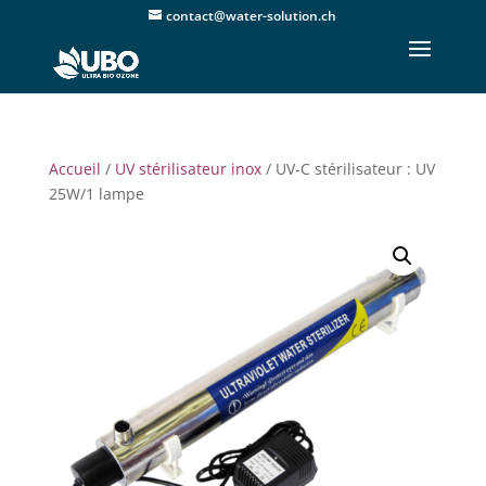
contact@water-solution.ch
Accueil
/
UV stérilisateur inox
/ UV-C stérilisateur : UV
25W/1 lampe