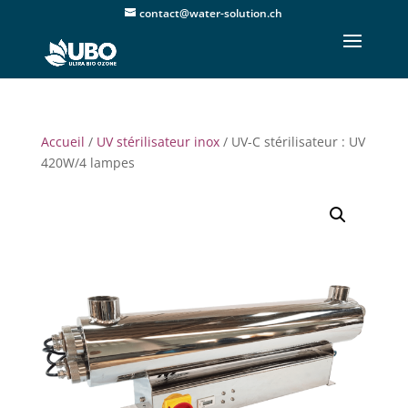
contact@water-solution.ch
Accueil
/
UV stérilisateur inox
/ UV-C stérilisateur : UV
420W/4 lampes