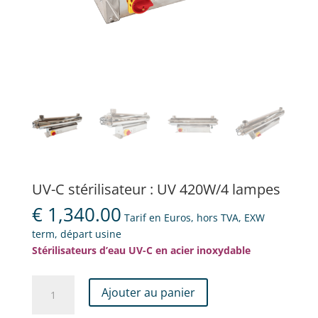
UV-C stérilisateur : UV 420W/4 lampes
€
1,340.00
Tarif en Euros, hors TVA, EXW
term, départ usine
Stérilisateurs d’eau UV-C en acier inoxydable
quantité
Ajouter au panier
de
UV-