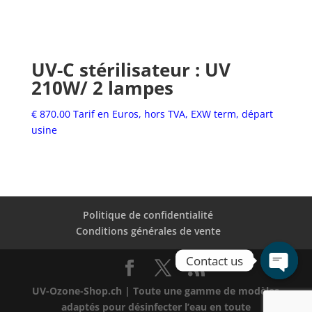
UV-C stérilisateur : UV
210W/ 2 lampes
€
870.00
Tarif en Euros, hors TVA, EXW term, départ
usine
Politique de confidentialité
Conditions générales de vente
Contact us
Open
UV-Ozone-Shop.ch | Toute une gamme de modèles
chaty
adaptés pour désinfecter l’eau en toute