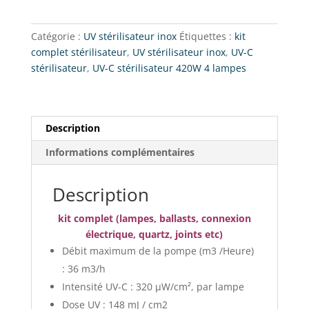
C
stérilisateur
Catégorie :
UV stérilisateur inox
Étiquettes :
kit
:
complet stérilisateur
,
UV stérilisateur inox
,
UV-C
UV
stérilisateur
,
UV-C stérilisateur 420W 4 lampes
420W/4
lampes
Description
Informations complémentaires
Description
kit complet (lampes, ballasts, connexion
électrique, quartz, joints etc)
Débit maximum de la pompe (m3 /Heure)
: 36 m3/h
Intensité UV-C : 320 μW/cm², par lampe
Dose UV : 148 mJ / cm2